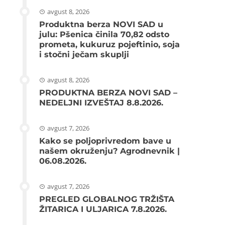
avgust 8, 2026
Produktna berza NOVI SAD u
julu: Pšenica činila 70,82 odsto
prometa, kukuruz pojeftinio, soja
i stočni ječam skuplji
avgust 8, 2026
PRODUKTNA BERZA NOVI SAD –
NEDELJNI IZVEŠTAJ 8.8.2026.
avgust 7, 2026
Kako se poljoprivredom bave u
našem okruženju? Agrodnevnik |
06.08.2026.
avgust 7, 2026
PREGLED GLOBALNOG TRŽIŠTA
ŽITARICA I ULJARICA 7.8.2026.