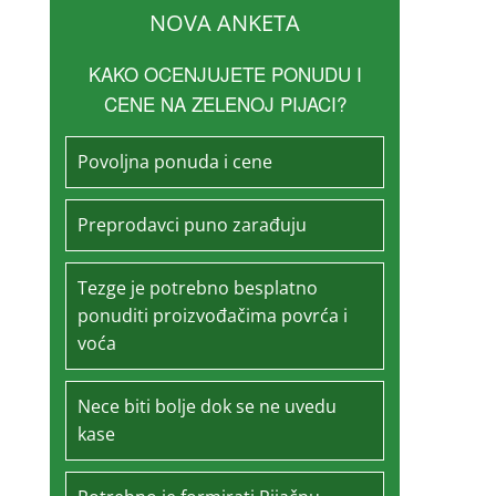
NOVA ANKETA
KAKO OCENJUJETE PONUDU I
CENE NA ZELENOJ PIJACI?
Povoljna ponuda i cene
Preprodavci puno zarađuju
Tezge je potrebno besplatno
ponuditi proizvođačima povrća i
voća
Nece biti bolje dok se ne uvedu
kase