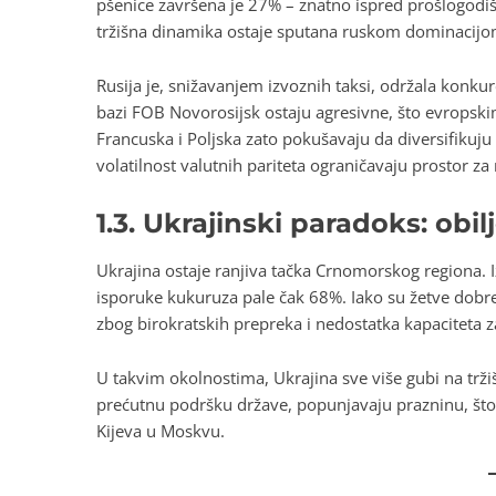
pšenice završena je 27% – znatno ispred prošlogodiš
tržišna dinamika ostaje sputana ruskom dominacijo
Rusija je, snižavanjem izvoznih taksi, održala konkur
bazi FOB Novorosijsk ostaju agresivne, što evropskim
Francuska i Poljska zato pokušavaju da diversifikuju i
volatilnost valutnih pariteta ograničavaju prostor za 
1.3. Ukrajinski paradoks: obi
Ukrajina ostaje ranjiva tačka Crnomorskog regiona.
isporuke kukuruza pale čak 68%. Iako su žetve dobre
zbog birokratskih prepreka i nedostatka kapaciteta za
U takvim okolnostima, Ukrajina sve više gubi na trž
prećutnu podršku države, popunjavaju prazninu, što
Kijeva u Moskvu.