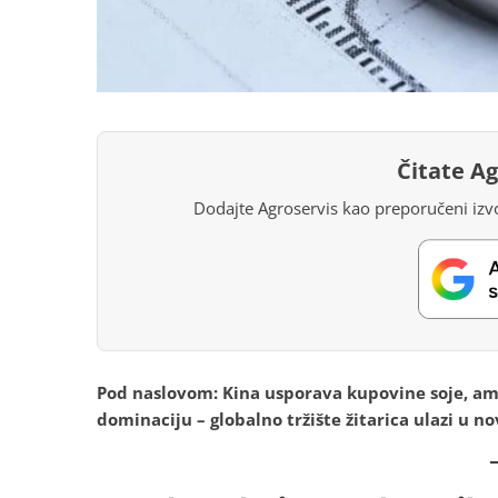
Čitate A
Dodajte Agroservis kao preporučeni izvo
Pod naslovom: Kina usporava kupovine soje, ame
dominaciju – globalno tržište žitarica ulazi u no