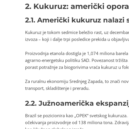
2. Kukuruz: američki opora
2.1. Američki kukuruz nalazi 
Kukuruz je tokom sedmice beležio rast, uz decembarsk
izvoza – koji i dalje trpi posledice prekida u objavlj
Proizvodnja etanola dostigla je 1,074 miliona barela
agrarno-energetsku politiku SAD. Povezanost tržišta ž
porast potražnje za biogorivima vraća kukuruz u fok
Za ruralnu ekonomiju Srednjeg Zapada, to znači novu 
transport, skladištenje i preradu.
2.2. Južnoamerička ekspanzija
Brazil se pozicionira kao „OPEK“ svetskog kukuruza.
očekivanja proizvodnje od 138 miliona tona. Zdravija 