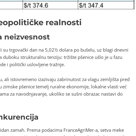
eopolitičke realnosti
na neizvesnost
li su trgovački dan na 5,02½ dolara po bušelu, uz blagi dnevni
a duboku strukturalnu tenziju: tržište pšenice ušlo je u fazu
i politički uslovljene tražnje.
, ali istovremeno izazivaju zabrinutost za vlagu zemljišta pred
zimske pšenice temelj ruralne ekonomije, lokalne vlasti već
ama za navodnjavanje, ukoliko se sušni obrazac nastavi do
onkurencija
solidan zamah. Prema podacima FranceAgriMer-a, setva meke