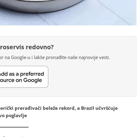
groservis redovno?
r na Google-u i lakše pronađite naše najnovije vesti.
rički prerađivači beleže rekord, a Brazil učvršćuje
vo poglavlje