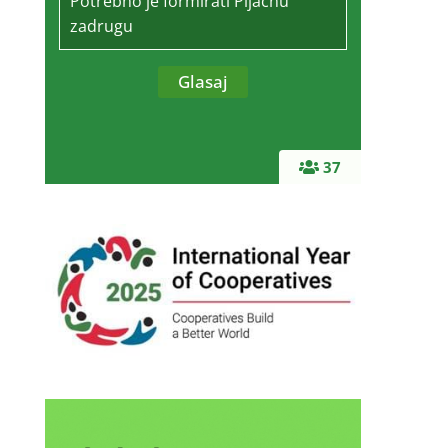
Potrebno je formirati Pijačnu
zadrugu
37