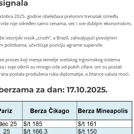
signala
ni oktobra 2025. godine obeležava prelomni trenutak između
on više nije određen samo cenama, već i sve dubljim ekonomskim,
e istorijski visok „crush“, a Brazil, zahvaljujući povoljnim
im politikama, učvršćuje poziciju agrarne supersile.
a se proces koji menja temelje svetskog trgovinskog sistema
a i soje otkrili su mnogo više od pukih cifara: oni su postali
rana postala produžena ruka diplomatije, a žitarice valuta moći.
erzama za dan: 17.10.2025.