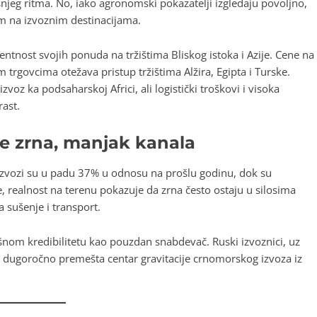
njeg ritma. No, iako agronomski pokazatelji izgledaju povoljno,
m na izvoznim destinacijama.
entnost svojih ponuda na tržištima Bliskog istoka i Azije. Cene na
 trgovcima otežava pristup tržištima Alžira, Egipta i Turske.
zvoz ka podsaharskoj Africi, ali logistički troškovi i visoka
rast.
lje zrna, manjak kanala
 Izvozi su u padu 37% u odnosu na prošlu godinu, dok su
, realnost na terenu pokazuje da zrna često ostaju u silosima
 sušenje i transport.
išnom kredibilitetu kao pouzdan snabdevač. Ruski izvoznici, uz
 dugoročno premešta centar gravitacije crnomorskog izvoza iz