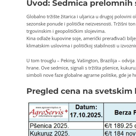
Uvod: Sedmica prelomnih 
Globalno tržište žitarica i uljarica u drugoj polovi
sezonske ponude i političke neizvesnosti. Tržišni t
trgovinskim i geopolitičkim slojevima.
Kina odlaže kupovine soje, američki prerađivači biljež
klimatskim uslovima i političkoj stabilnosti u izvozn
U tom trouglu – Peking, Vašington, Brazilija – odvij
hrane. Ove sedmice, signali s tržišta pšenice, kukuruz
simboli nove faze globalne agrarne politike, gde je h
Pregled cena na svetskim b