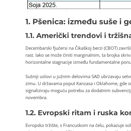
1. Pšenica: između suše i g
1.1. Američki trendovi i tržiš
Decembarski fjučersi na Čikaškoj berzi (CBOT) završi
rast. Iako se može činiti marginalnim, ta brojka skriv
horizontalne stagnacije između fundamentalne ponude 
Sušniji uslovi u južnim delovima SAD ubrzavaju setvu
zimu. U državama poput Kanzasa i Oklahome, gde su 
signaliziraju moguću potrebu za dodatnim subvencij
novembra.
1.2. Evropski ritam i ruska k
Evropsko tržište, s Francuskom na čelu, pokazuje 