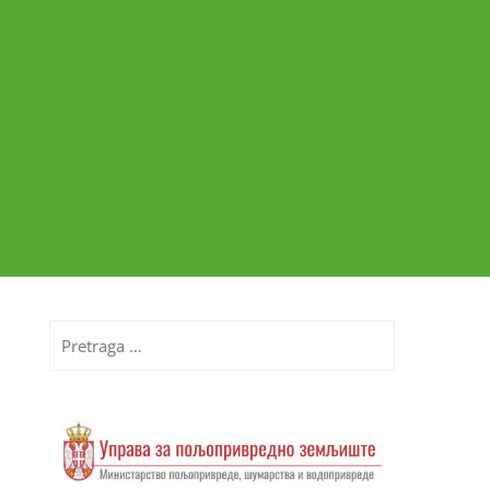
Pretraga
za: