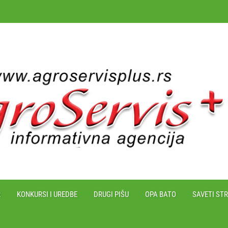
R
KONKURSI I UREDBE
DRUGI PIŠU
OPA BATO
SAVETI ST