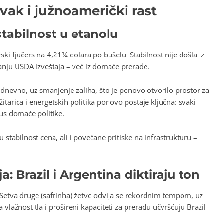
vak i južnoamerički rast
stabilnost u etanolu
i fjučers na 4,21¾ dolara po bušelu. Stabilnost nije došla iz
ivanju USDA izveštaja – već iz domaće prerade.
 dnevno, uz smanjenje zaliha, što je ponovo otvorilo prostor za
itarica i energetskih politika ponovo postaje ključna: svaki
us domaće politike.
stabilnost cena, ali i povećane pritiske na infrastrukturu –
: Brazil i Argentina diktiraju ton
 Setva druge (safrinha) žetve odvija se rekordnim tempom, uz
vlažnost tla i prošireni kapaciteti za preradu učvršćuju Brazil