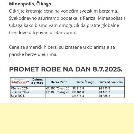
Mineapolis, Čikago
Otkrijte kretanja cena na vodećim svetskim berzama.
Svakodnevno ažuriramo podatke iz Pariza, Mineapolisa i
Čikaga kako bismo vam omogućili da pratite globalne
trendove u trgovanju žitaricama.
Cene sa američkih berzi su izražene u dolarima a sa
pariske berze u eurima.
PROMET ROBE NA DAN
8.7.2025.