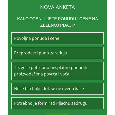
NOVA ANKETA
KAKO OCENJUJETE PONUDU I CENE NA
ZELENOJ PIJACI?
Povoljna ponuda i cene
Preprodavci puno zarađuju
Tezge je potrebno besplatno ponuditi
proizvođačima povrća i voća
Nece biti bolje dok se ne uvedu kase
Potrebno je formirati Pijačnu zadrugu