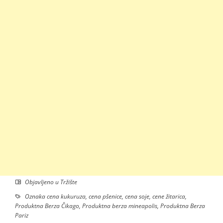
Objavljeno u
Tržište
Oznaka
cena kukuruza
,
cena pšenice
,
cena soje
,
cene žitarica
,
Produktna Berza Čikago
,
Produktna berza mineapolis
,
Produktna Berza
Pariz