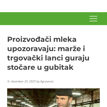
Proizvođači mleka
upozoravaju: marže i
trgovački lanci guraju
stočare u gubitak
decembar 25, 2025
by
Agroservis