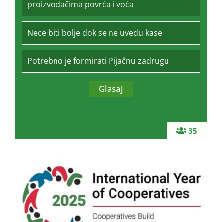
proizvođačima povrća i voća
Nece biti bolje dok se ne uvedu kase
Potrebno je formirati Pijačnu zadrugu
35