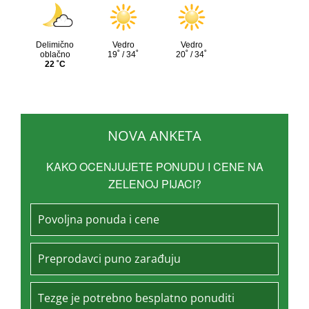
NOVA ANKETA
KAKO OCENJUJETE PONUDU I CENE NA
ZELENOJ PIJACI?
Povoljna ponuda i cene
Preprodavci puno zarađuju
Tezge je potrebno besplatno ponuditi