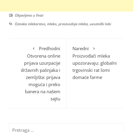
Objavljeno u
Vesti
Oznaka
mlekarstvo
,
mleko
,
proizvodnja mleka
,
uvoznički lobi
Predhodni
Naredni
Otvorena online
Proizvođači mleka
prijava uzurpacije
upozoravaju: globalni
državnih pašnjaka i
trgovinski rat lomi
zemljišta: prijava
domaće farme
moguća i preko
banera na našem
sajtu
Pretraga