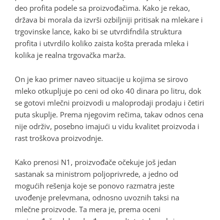
deo profita podele sa proizvođačima. Kako je rekao,
država bi morala da izvrši ozbiljniji pritisak na mlekare i
trgovinske lance, kako bi se utvrdifndila struktura
profita i utvrdilo koliko zaista košta prerada mleka i
kolika je realna trgovačka marža.
On je kao primer naveo situacije u kojima se sirovo
mleko otkupljuje po ceni od oko 40 dinara po litru, dok
se gotovi mlečni proizvodi u maloprodaji prodaju i četiri
puta skuplje. Prema njegovim rečima, takav odnos cena
nije održiv, posebno imajući u vidu kvalitet proizvoda i
rast troškova proizvodnje.
Kako prenosi N1, proizvođače očekuje još jedan
sastanak sa ministrom poljoprivrede, a jedno od
mogućih rešenja koje se ponovo razmatra jeste
uvođenje prelevmana, odnosno uvoznih taksi na
mlečne proizvode. Ta mera je, prema oceni