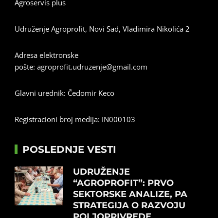
Agroservis plus
Udruženje Agroprofit, Novi Sad, Vladimira Nikolića 2
Adresa elektronske
pošte:
agroprofit.udruzenje@gmail.com
Glavni urednik: Čedomir Keco
Registracioni broj medija: IN000103
POSLEDNJE VESTI
UDRUŽENJE
“AGROPROFIT”: PRVO
SEKTORSKE ANALIZE, PA
STRATEGIJA O RAZVOJU
POLJOPRIVREDE