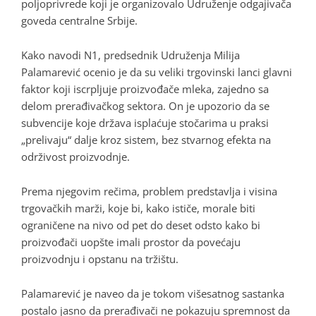
poljoprivrede koji je organizovalo Udruženje odgajivača
goveda centralne Srbije.
Kako navodi N1, predsednik Udruženja Milija
Palamarević ocenio je da su veliki trgovinski lanci glavni
faktor koji iscrpljuje proizvođače mleka, zajedno sa
delom prerađivačkog sektora. On je upozorio da se
subvencije koje država isplaćuje stočarima u praksi
„prelivaju“ dalje kroz sistem, bez stvarnog efekta na
održivost proizvodnje.
Prema njegovim rečima, problem predstavlja i visina
trgovačkih marži, koje bi, kako ističe, morale biti
ograničene na nivo od pet do deset odsto kako bi
proizvođači uopšte imali prostor da povećaju
proizvodnju i opstanu na tržištu.
Palamarević je naveo da je tokom višesatnog sastanka
postalo jasno da prerađivači ne pokazuju spremnost da