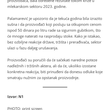
proizvođača, dala određene rezultate tokom krize u
mlekarskom sektoru 2023. godine.
Palamarević je upozorio da je tekuća godina bila izrazito
sušna i da proizvođači koji posluju sa otkupnom cenom
ispod 50 dinara po litru rade sa sigurnim gubitkom, što
će mnoge naterati na rasprodaju stoke. Kako je istakao,
bez ozbiljne reakcije države, tržišta i prerađivača, sektor
ulazi u fazu daljeg urušavanja.
Proizvođači su poručili da će sačekati naredne poteze
nadležnih i tržišnih aktera, ali da će, ukoliko izostane
konkretna reakcija, biti prinuđeni da donesu odluke koje
smatraju nužnim za opstanak proizvodnje.
Izvor: N1
PHOTO: print screen