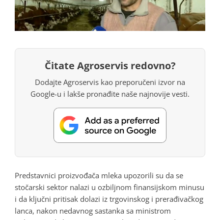
Čitate Agroservis redovno?
Dodajte Agroservis kao preporučeni izvor na
Google-u i lakše pronađite naše najnovije vesti.
Predstavnici proizvođača mleka upozorili su da se
stočarski sektor nalazi u ozbiljnom finansijskom minusu
i da ključni pritisak dolazi iz trgovinskog i prerađivačkog
lanca, nakon nedavnog sastanka sa ministrom