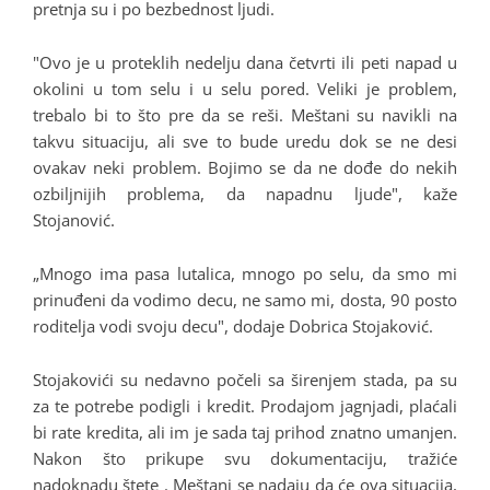
pretnja su i po bezbednost ljudi.
"Ovo je u proteklih nedelju dana četvrti ili peti napad u
okolini u tom selu i u selu pored. Veliki je problem,
trebalo bi to što pre da se reši. Meštani su navikli na
takvu situaciju, ali sve to bude uredu dok se ne desi
ovakav neki problem. Bojimo se da ne dođe do nekih
ozbiljnijih problema, da napadnu ljude", kaže
Stojanović.
„Mnogo ima pasa lutalica, mnogo po selu, da smo mi
prinuđeni da vodimo decu, ne samo mi, dosta, 90 posto
roditelja vodi svoju decu", dodaje Dobrica Stojaković.
Stojakovići su nedavno počeli sa širenjem stada, pa su
za te potrebe podigli i kredit. Prodajom jagnjadi, plaćali
bi rate kredita, ali im je sada taj prihod znatno umanjen.
Nakon što prikupe svu dokumentaciju, tražiće
nadoknadu štete . Meštani se nadaju da će ova situacija,