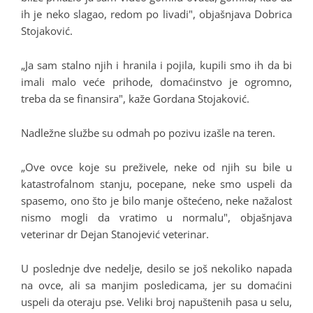
ih je neko slagao, redom po livadi", objašnjava Dobrica
Stojaković.
„Ja sam stalno njih i hranila i pojila, kupili smo ih da bi
imali malo veće prihode, domaćinstvo je ogromno,
treba da se finansira", kaže Gordana Stojaković.
Nadležne službe su odmah po pozivu izašle na teren.
„Ove ovce koje su preživele, neke od njih su bile u
katastrofalnom stanju, pocepane, neke smo uspeli da
spasemo, ono što je bilo manje oštećeno, neke nažalost
nismo mogli da vratimo u normalu", objašnjava
veterinar dr Dejan Stanojević veterinar.
U poslednje dve nedelje, desilo se još nekoliko napada
na ovce, ali sa manjim posledicama, jer su domaćini
uspeli da oteraju pse. Veliki broj napuštenih pasa u selu,