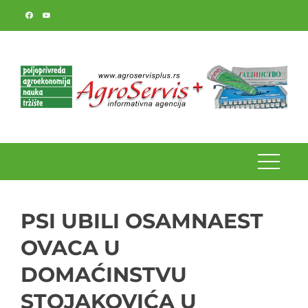
Skip
to
content
PSI UBILI OSAMNAEST
OVACA U
DOMAĆINSTVU
STOJAKOVIĆA U