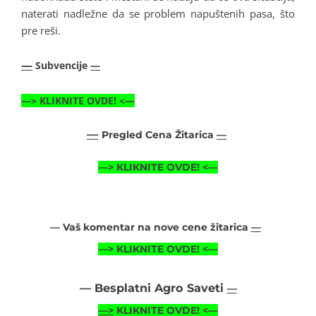
naterati nadležne da se problem napuštenih pasa, što
pre reši.
—
Subvencije
—
—>
KLIKNITE OVDE!
<—
—
Pregled Cena Žitarica
—
—>
KLIKNITE OVDE!
<—
— Vaš komentar na nove cene žitarica
—
—>
KLIKNITE OVDE!
<—
— Besplatni Agro Saveti
—
—>
KLIKNITE OVDE! <—