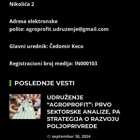
Nikolića 2
Adresa elektronske
pošte:
agroprofit.udruzenje@gmail.com
Glavni urednik: Čedomir Keco
Registracioni broj medija: IN000103
POSLEDNJE VESTI
UDRUŽENJE
“AGROPROFIT”: PRVO
SEKTORSKE ANALIZE, PA
STRATEGIJA O RAZVOJU
POLJOPRIVREDE
septembar 30, 2024