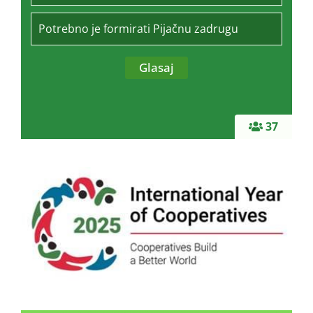
Potrebno je formirati Pijačnu zadrugu
37