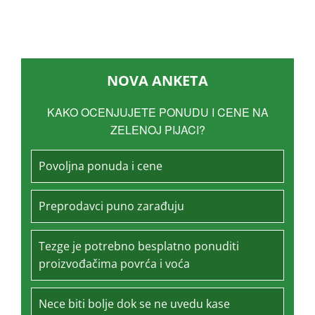
NOVA ANKETA
KAKO OCENJUJETE PONUDU I CENE NA
ZELENOJ PIJACI?
Povoljna ponuda i cene
Preprodavci puno zarađuju
Tezge je potrebno besplatno ponuditi
proizvođačima povrća i voća
Nece biti bolje dok se ne uvedu kase