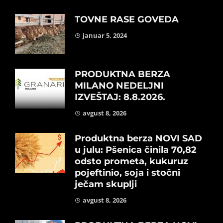
TOVNE RASE GOVEDA
januar 5, 2024
PRODUKTNA BERZA
MILANO NEDELJNI
IZVEŠTAJ: 8.8.2026.
avgust 8, 2026
Produktna berza NOVI SAD
u julu: Pšenica činila 70,82
odsto prometa, kukuruz
pojeftinio, soja i stočni
ječam skuplji
avgust 8, 2026