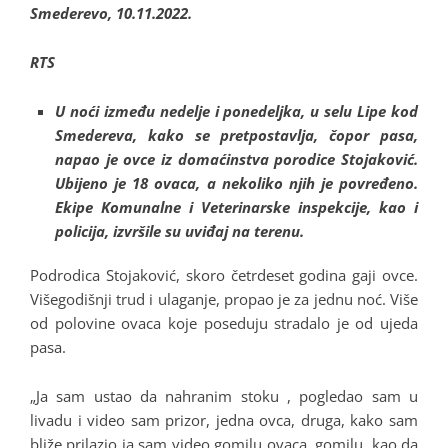
Smederevo, 10.11.2022.
RTS
U noći između nedelje i ponedeljka, u selu Lipe kod
Smedereva, kako se pretpostavlja, čopor pasa,
napao je ovce iz domaćinstva porodice Stojaković.
Ubijeno je 18 ovaca, a nekoliko njih je povređeno.
Ekipe Komunalne i Veterinarske inspekcije, kao i
policija, izvršile su uviđaj na terenu.
Podrodica Stojaković, skoro četrdeset godina gaji ovce.
Višegodišnji trud i ulaganje, propao je za jednu noć. Više
od polovine ovaca koje poseduju stradalo je od ujeda
pasa.
„Ja sam ustao da nahranim stoku , pogledao sam u
livadu i video sam prizor, jedna ovca, druga, kako sam
bliže prilazio ja sam video gomilu ovaca, gomilu, kao da