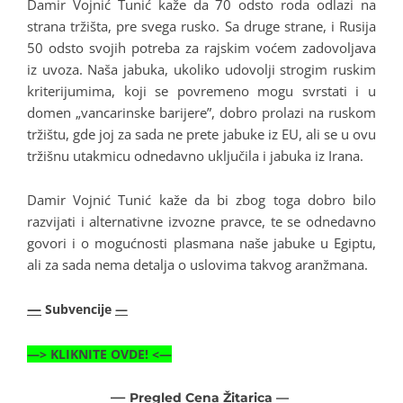
Damir Vojnić Tunić kaže da 70 odsto roda odlazi na
strana tržišta, pre svega rusko. Sa druge strane, i Rusija
50 odsto svojih potreba za rajskim voćem zadovoljava
iz uvoza. Naša jabuka, ukoliko udovolji strogim ruskim
kriterijumima, koji se povremeno mogu svrstati i u
domen „vancarinske barijere”, dobro prolazi na ruskom
tržištu, gde joj za sada ne prete jabuke iz EU, ali se u ovu
tržišnu utakmicu odnedavno uključila i jabuka iz Irana.
Damir Vojnić Tunić kaže da bi zbog toga dobro bilo
razvijati i alternativne izvozne pravce, te se odnedavno
govori i o mogućnosti plasmana naše jabuke u Egiptu,
ali za sada nema detalja o uslovima takvog aranžmana.
—
Subvencije
—
—>
KLIKNITE OVDE!
<—
—
Pregled Cena Žitarica
—