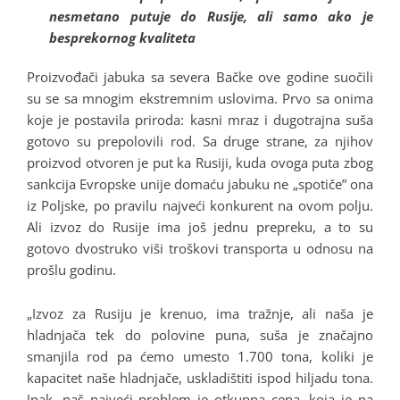
nesmetano putuje do Rusije, ali samo ako je
besprekornog kvaliteta
Proizvođači jabuka sa severa Bačke ove godine suočili
su se sa mnogim ekstremnim uslovima. Prvo sa onima
koje je postavila priroda: kasni mraz i dugotrajna suša
gotovo su prepolovili rod. Sa druge strane, za njihov
proizvod otvoren je put ka Rusiji, kuda ovoga puta zbog
sankcija Evropske unije domaću jabuku ne „spotiče” ona
iz Poljske, po pravilu najveći konkurent na ovom polju.
Ali izvoz do Rusije ima još jednu prepreku, a to su
gotovo dvostruko viši troškovi transporta u odnosu na
prošlu godinu.
„Izvoz za Rusiju je krenuo, ima tražnje, ali naša je
hladnjača tek do polovine puna, suša je značajno
smanjila rod pa ćemo umesto 1.700 tona, koliki je
kapacitet naše hladnjače, uskladištiti ispod hiljadu tona.
Ipak, naš najveći problem je otkupna cena, koja je na