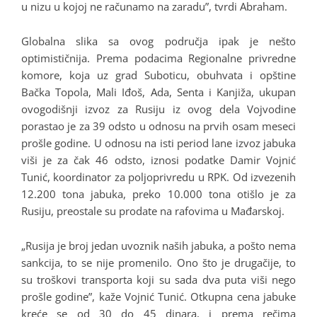
u nizu u kojoj ne računamo na zaradu”, tvrdi Abraham.
Globalna slika sa ovog područja ipak je nešto
optimističnija. Prema podacima Regionalne privredne
komore, koja uz grad Suboticu, obuhvata i opštine
Bačka Topola, Mali Iđoš, Ada, Senta i Kanjiža, ukupan
ovogodišnji izvoz za Rusiju iz ovog dela Vojvodine
porastao je za 39 odsto u odnosu na prvih osam meseci
prošle godine. U odnosu na isti period lane izvoz jabuka
viši je za čak 46 odsto, iznosi podatke Damir Vojnić
Tunić, koordinator za poljoprivredu u RPK. Od izvezenih
12.200 tona jabuka, preko 10.000 tona otišlo je za
Rusiju, preostale su prodate na rafovima u Mađarskoj.
„Rusija je broj jedan uvoznik naših jabuka, a pošto nema
sankcija, to se nije promenilo. Ono što je drugačije, to
su troškovi transporta koji su sada dva puta viši nego
prošle godine”, kaže Vojnić Tunić. Otkupna cena jabuke
kreće se od 30 do 45 dinara, i prema rečima