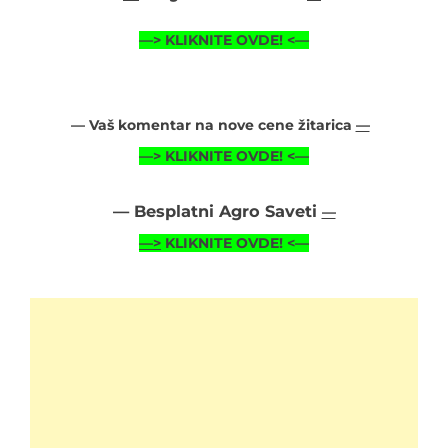
—>
KLIKNITE OVDE!
<—
— Vaš komentar na nove cene žitarica
—
—>
KLIKNITE OVDE!
<—
— Besplatni Agro Saveti
—
—>
KLIKNITE OVDE! <—