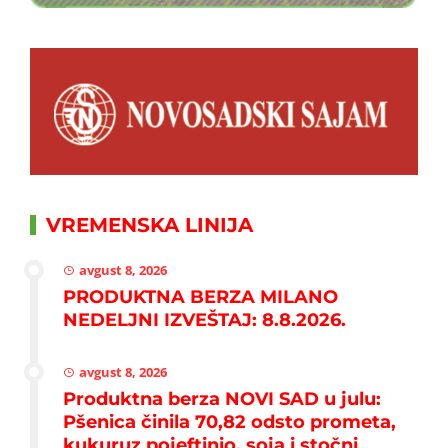
VREMENSKA LINIJA
avgust 8, 2026
PRODUKTNA BERZA MILANO
NEDELJNI IZVEŠTAJ: 8.8.2026.
avgust 8, 2026
Produktna berza NOVI SAD u julu:
Pšenica činila 70,82 odsto prometa,
kukuruz pojeftinio, soja i stočni