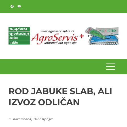
Skip
to
content
ROD JABUKE SLAB, ALI
IZVOZ ODLIČAN
novembar 4, 2022
by
Agro