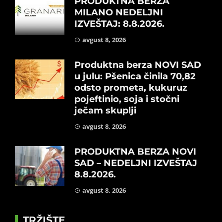
PRODUKTNA BERZA
MILANO NEDELJNI
IZVEŠTAJ: 8.8.2026.
avgust 8, 2026
Produktna berza NOVI SAD
u julu: Pšenica činila 70,82
odsto prometa, kukuruz
pojeftinio, soja i stočni
ječam skuplji
avgust 8, 2026
PRODUKTNA BERZA NOVI
SAD – NEDELJNI IZVEŠTAJ
8.8.2026.
avgust 8, 2026
TRŽIŠTE