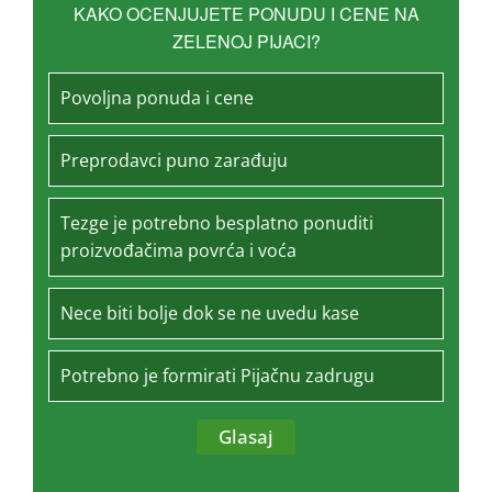
KAKO OCENJUJETE PONUDU I CENE NA
ZELENOJ PIJACI?
Povoljna ponuda i cene
Preprodavci puno zarađuju
Tezge je potrebno besplatno ponuditi
proizvođačima povrća i voća
Nece biti bolje dok se ne uvedu kase
Potrebno je formirati Pijačnu zadrugu