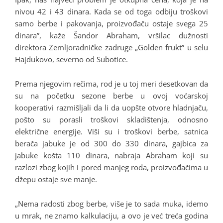
nivou 42 i 43 dinara. Kada se od toga odbiju troškovi
samo berbe i pakovanja, proizvođaču ostaje svega 25
dinara”, kaže Šandor Abraham, vršilac dužnosti
direktora Zemljoradničke zadruge „Golden frukt” u selu
Hajdukovo, severno od Subotice.
Prema njegovim rečima, rod je u toj meri desetkovan da
su na početku sezone berbe u ovoj voćarskoj
kooperativi razmišljali da li da uopšte otvore hladnjaču,
pošto su porasli troškovi skladištenja, odnosno
električne energije. Viši su i troškovi berbe, satnica
berača jabuke je od 300 do 330 dinara, gajbica za
jabuke košta 110 dinara, nabraja Abraham koji su
razlozi zbog kojih i pored manjeg roda, proizvođačima u
džepu ostaje sve manje.
„Nema radosti zbog berbe, više je to sada muka, idemo
u mrak, ne znamo kalkulaciju, a ovo je već treća godina