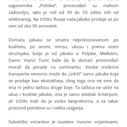
sagovornika „Politike”, proizvođači su mahom
zadovoljni, iako je rod od 30 do 50 odsto niži od
očekivanog. Na tržištu Rusije naša jabuka prodaje se po
ceni od oko 90 evrocenti.
Domaća jabuka se smatra neprikosnovenom po
kvalitetu, po aromi, mirisu, ukusu i prema oceni
stručnjaka, bolja je od jabuka iz Poljske. Međutim,
Damir Vojnić Tunić kaže da bi domaći proizvođači
morali da porade na sortimentu. Visoke troškove
transporta cenovno može da „izdrži” samo jabuka koja
se prodaje kao ekstraklasa, zbog toga ona ne sme da
ima ni jednu tačkicu druge boje. Ta tačkica ne utiče na
ukus i kvalitet jabuke, ona je samo estetski kriterijum,
ali tržište traži da je voćka besprekorna, a za takav
proizvod potrebna su i velika ulaganja.
Subotičko voćarstvo je izuzetno izvozno orijentisano,