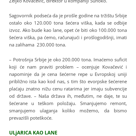
Željko Kovačević, direktor u kompaniji Sunoko.
Sagovornik podseća da je prošle godine na tržištu Srbije
ostalo oko 120.000 tona šećera viška, kada se odbije
izvoz. Ako bude kao lane, opet će biti oko 100.000 tona
šećera viška, pa ćemo, računajući i prošlogodišnji, imati
na zalihama 230.000 tona.
– Potrošnja Srbije je oko 200.000 tona. Imaćemo suficit
koji će nam praviti problem – ocenjuje Kovačević i
napominje da je cena šećerne repe u Evropskoj uniji
približno ista kao kod nas, s tim što evorpske šećerene
plaćaju znatno nižu cenu ratarima jer imaju subvencije
od države. – Naša država ih, međutim, ne daje, te su
šećerane u teškom položaju. Smanjujemo remont,
smanjujemo ulaganja koliko možemo, da bismo
prevazišli poteškoće.
ULjARICA KAO LANE