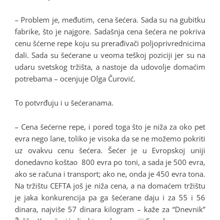
– Problem je, međutim, cena šećera. Sada su na gubitku
fabrike, što je najgore. Sadašnja cena šećera ne pokriva
cenu šćerne repe koju su prerađivači poljoprivrednicima
dali. Sada su šećerane u veoma teškoj poziciji jer su na
udaru svetskog tržišta, a nastoje da udovolje domaćim
potrebama – ocenjuje Olga Čurović.
To potvrđuju i u šećeranama.
– Cena šećerne repe, i pored toga što je niža za oko pet
evra nego lane, toliko je visoka da se ne možemo pokriti
uz ovakvu cenu šećera. Šećer je u Evropskoj uniji
donedavno koštao 800 evra po toni, a sada je 500 evra,
ako se računa i transport; ako ne, onda je 450 evra tona.
Na tržištu CEFTA još je niža cena, a na domaćem tržištu
je jaka konkurencija pa ga šećerane daju i za 55 i 56
dinara, najviše 57 dinara kilogram – kaže za “Dnevnik”