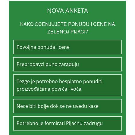
NOVA ANKETA
KAKO OCENJUJETE PONUDU I CENE NA
ZELENOJ PIJACI?
Povoljna ponuda i cene
Preprodavci puno zarađuju
Tezge je potrebno besplatno ponuditi
proizvođačima povrća i voća
Nece biti bolje dok se ne uvedu kase
Potrebno je formirati Pijačnu zadrugu