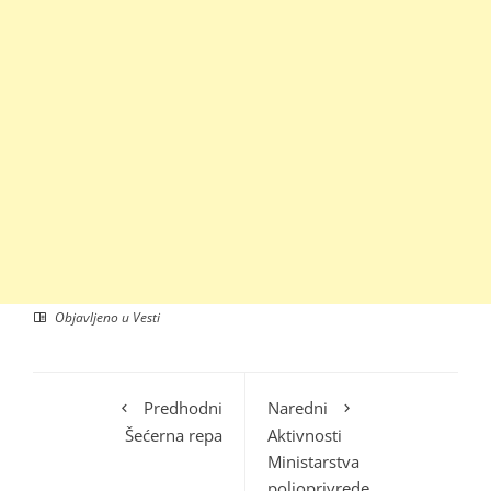
Objavljeno u
Vesti
Predhodni
Naredni
Šećerna repa
Aktivnosti
Ministarstva
poljoprivrede