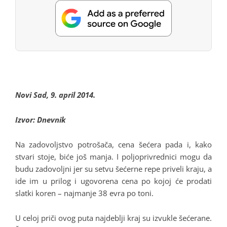
Novi Sad, 9. april 2014.
Izvor: Dnevnik
Na zadovoljstvo potrošača, cena šećera pada i, kako
stvari stoje, biće još manja. I poljoprivrednici mogu da
budu zadovoljni jer su setvu šećerne repe priveli kraju, a
ide im u prilog i ugovorena cena po kojoj će prodati
slatki koren – najmanje 38 evra po toni.
U celoj priči ovog puta najdeblji kraj su izvukle šećerane.