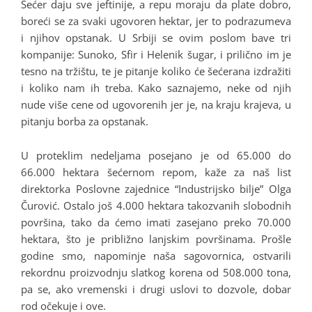
Šećer daju sve jeftinije, a repu moraju da plate dobro,
boreći se za svaki ugovoren hektar, jer to podrazumeva
i njihov opstanak. U Srbiji se ovim poslom bave tri
kompanije: Sunoko, Sfir i Helenik šugar, i prilično im je
tesno na tržištu, te je pitanje koliko će šećerana izdražiti
i koliko nam ih treba. Kako saznajemo, neke od njih
nude više cene od ugovorenih jer je, na kraju krajeva, u
pitanju borba za opstanak.
U proteklim nedeljama posejano je od 65.000 do
66.000 hektara šećernom repom, kaže za naš list
direktorka Poslovne zajednice “Industrijsko bilje” Olga
Čurović. Ostalo još 4.000 hektara takozvanih slobodnih
površina, tako da ćemo imati zasejano preko 70.000
hektara, što je približno lanjskim površinama. Prošle
godine smo, napominje naša sagovornica, ostvarili
rekordnu proizvodnju slatkog korena od 508.000 tona,
pa se, ako vremenski i drugi uslovi to dozvole, dobar
rod očekuje i ove.