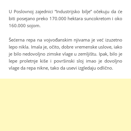
U Poslovnoj zajednici “Industrijsko bilje” očekuju da će
biti posejano preko 170.000 hektara suncokretom i oko
160.000 sojom.
Šećerna repa na vojvođanskim njivama je već izuzetno
lepo nikla. Imala je, očito, dobre vremenske uslove, iako
je bilo nedovoljno zimske vlage u zemljištu. Ipak, bilo je
lepe proletnje kiše i površinski sloj imao je dovoljno
vlage da repa nikne, tako da usevi izgledaju odlično.