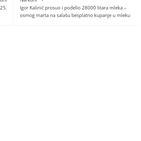
25.
Igor Kalinić prosuo i podelio 28000 litara mleka –
osmog marta na salašu besplatno kupanje u mleku