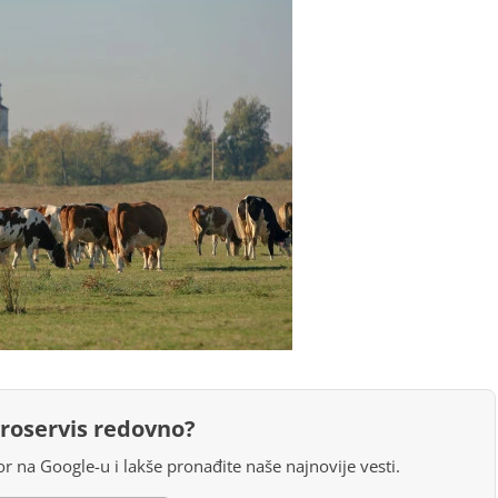
groservis redovno?
r na Google-u i lakše pronađite naše najnovije vesti.