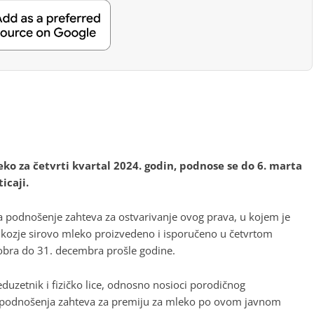
ko za četvrti kvartal 2024. godin, podnose se do 6. marta
icaji.
za podnošenje zahteva za ostvarivanje ovog prava, u kojem je
 i kozje sirovo mleko proizvedeno i isporučeno u četvrtom
tobra do 31. decembra prošle godine.
duzetnik i fizičko lice, odnosno nosioci porodičnog
e podnošenja zahteva za premiju za mleko po ovom javnom