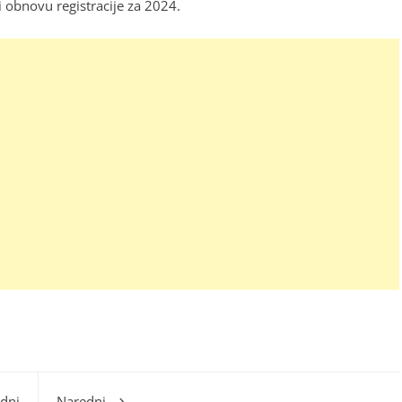
i obnovu registracije za 2024.
dni
Naredni