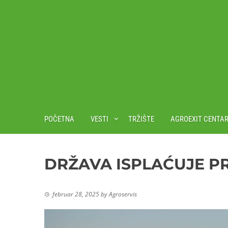
POČETNA
VESTI
TRŽIŠTE
AGROEXIT CENTA
DRŽAVA ISPLAĆUJE P
februar 28, 2025
by
Agroservis