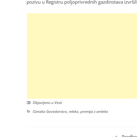
pozivu u Registru poljoprivrednih gazdinstava izvršil
Objavljeno u
Vesti
Oznaka
Govedarstvo
,
mleko
,
premija z amleko
Predho