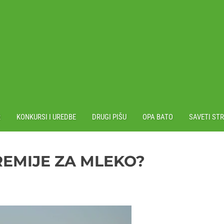
R
KONKURSI I UREDBE
DRUGI PIŠU
OPA BATO
SAVETI ST
REMIJE ZA MLEKO?