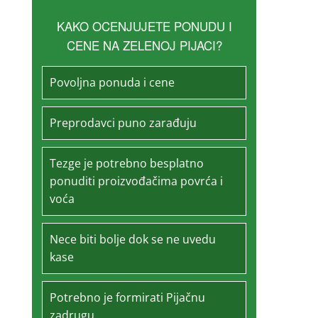
KAKO OCENJUJETE PONUDU I
CENE NA ZELENOJ PIJACI?
Povoljna ponuda i cene
Preprodavci puno zarađuju
Tezge je potrebno besplatno
ponuditi proizvođačima povrća i
voća
Nece biti bolje dok se ne uvedu
kase
Potrebno je formirati Pijačnu
zadrugu