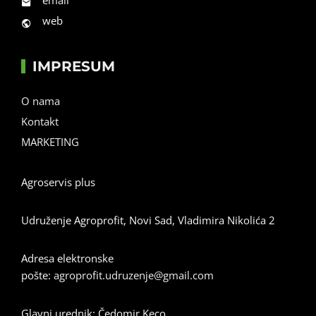
email
web
IMPRESUM
O nama
Kontakt
MARKETING
Agroservis plus
Udruženje Agroprofit, Novi Sad, Vladimira Nikolića 2
Adresa elektronske
pošte:
agroprofit.udruzenje@gmail.com
Glavni urednik: Čedomir Keco