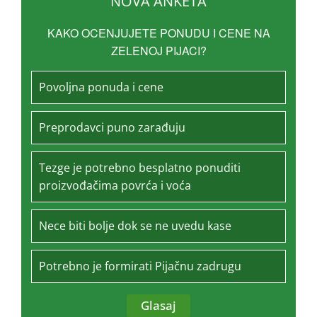
NOVA ANKETA
KAKO OCENJUJETE PONUDU I CENE NA
ZELENOJ PIJACI?
Povoljna ponuda i cene
Preprodavci puno zarađuju
Tezge je potrebno besplatno ponuditi
proizvođačima povrća i voća
Nece biti bolje dok se ne uvedu kase
Potrebno je formirati Pijačnu zadrugu