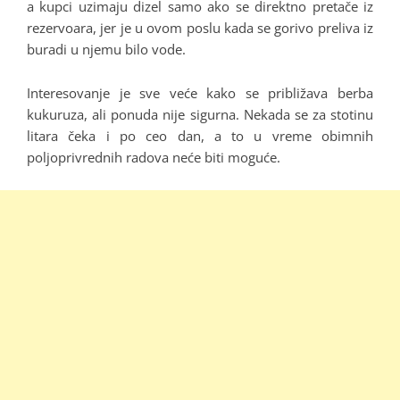
a kupci uzimaju dizel samo ako se direktno pretače iz
rezervoara, jer je u ovom poslu kada se gorivo preliva iz
buradi u njemu bilo vode.
Interesovanje je sve veće kako se približava berba
kukuruza, ali ponuda nije sigurna. Nekada se za stotinu
litara čeka i po ceo dan, a to u vreme obimnih
poljoprivrednih radova neće biti moguće.