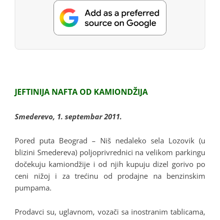
JEFTINIJA NAFTA OD KAMIONDŽIJA
Smederevo, 1. septembar 2011.
Pored puta Beograd – Niš nedaleko sela Lozovik (u
blizini Smedereva) poljoprivrednici na velikom parkingu
dočekuju kamiondžije i od njih kupuju dizel gorivo po
ceni nižoj i za trećinu od prodajne na benzinskim
pumpama.
Prodavci su, uglavnom, vozači sa inostranim tablicama,