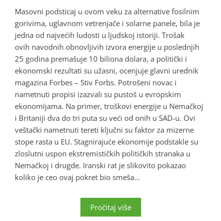
Masovni podsticaj u ovom veku za alternative fosilnim
gorivima, uglavnom vetrenjače i solarne panele, bila je
jedna od najvećih ludosti u ljudskoj istoriji. Trošak
ovih navodnih obnovljivih izvora energije u poslednjih
25 godina premašuje 10 biliona dolara, a politički i
ekonomski rezultati su užasni, ocenjuje glavni urednik
magazina Forbes – Stiv Forbs. Potrošeni novac i
nametnuti propisi izazvali su pustoš u evropskim
ekonomijama. Na primer, troškovi energije u Nemačkoj
i Britaniji dva do tri puta su veći od onih u SAD-u. Ovi
veštački nametnuti tereti ključni su faktor za mizerne
stope rasta u EU. Stagnirajuće ekonomije podstakle su
zloslutni uspon ekstremističkih političkih stranaka u
Nemačkoj i drugde. Iranski rat je slikovito pokazao
koliko je ceo ovaj pokret bio smeša...
Pročitaj više