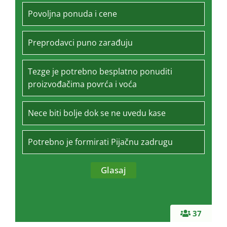
Povoljna ponuda i cene
Preprodavci puno zarađuju
Tezge je potrebno besplatno ponuditi
proizvođačima povrća i voća
Nece biti bolje dok se ne uvedu kase
Potrebno je formirati Pijačnu zadrugu
37