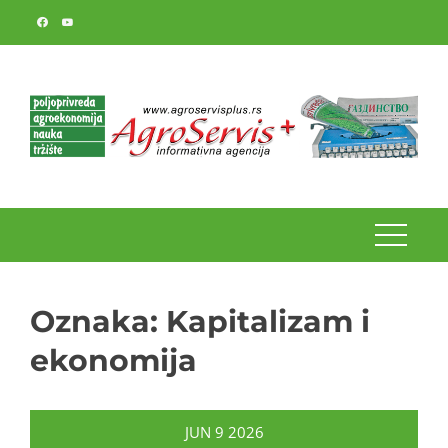
Skip
to
content
Oznaka:
Kapitalizam i
ekonomija
JUN
9
2026