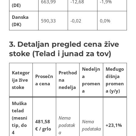
663,99
-12,68
-1,9%
(DE)
Danska
590,33
-0,02
0,0%
(DK)
3. Detaljan pregled cena žive
stoke (Telad i junad za tov)
Nedeljn
Međugo
Kategor
Prethod
Prosečn
a
dišnja
ija žive
na
a cena
promen
promen
stoke
nedelja
a
a (y/y)
Muška
telad
(mesni
Nema
481,58
Nema
tip, do
podatak
+23,1%
€ / grlo
podataka
4
a