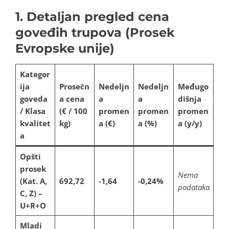
1. Detaljan pregled cena
goveđih trupova (Prosek
Evropske unije)
Kategor
ija
Prosečn
Nedeljn
Nedeljn
Međugo
goveda
a cena
a
a
dišnja
/ Klasa
(€ / 100
promen
promen
promen
kvalitet
kg)
a (€)
a (%)
a (y/y)
a
Opšti
prosek
Nema
(Kat. A,
692,72
-1,64
-0,24%
podataka
C, Z) –
U+R+O
Mladi