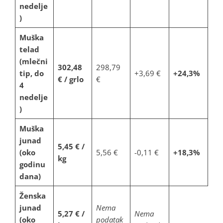
nedelje
)
Muška
telad
(mlečni
302,48
298,79
tip, do
+3,69 €
+24,3%
€ / grlo
€
4
nedelje
)
Muška
junad
5,45 € /
(oko
5,56 €
-0,11 €
+18,3%
kg
godinu
dana)
Ženska
junad
Nema
5,27 € /
Nema
(oko
podatak