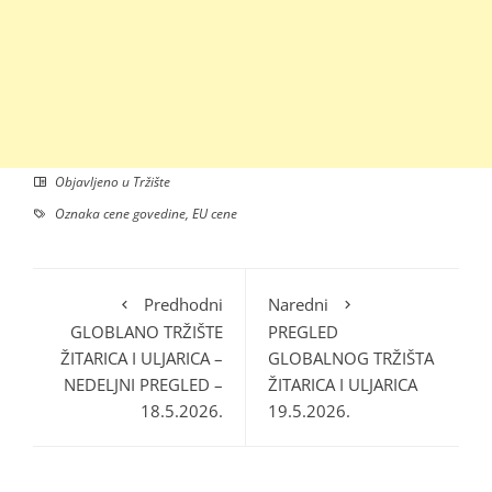
Objavljeno u
Tržište
Oznaka
cene govedine
,
EU cene
Predhodni
Naredni
GLOBLANO TRŽIŠTE
PREGLED
ŽITARICA I ULJARICA –
GLOBALNOG TRŽIŠTA
NEDELJNI PREGLED –
ŽITARICA I ULJARICA
18.5.2026.
19.5.2026.