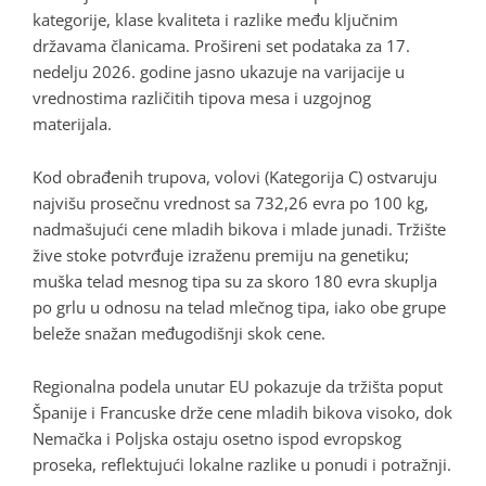
kategorije, klase kvaliteta i razlike među ključnim
državama članicama. Prošireni set podataka za 17.
nedelju 2026. godine jasno ukazuje na varijacije u
vrednostima različitih tipova mesa i uzgojnog
materijala
.
Kod obrađenih trupova, volovi (Kategorija C) ostvaruju
najvišu prosečnu vrednost sa 732,26 evra po 100 kg,
nadmašujući cene mladih bikova i mlade junadi
. Tržište
žive stoke potvrđuje izraženu premiju na genetiku;
muška telad mesnog tipa su za skoro 180 evra skuplja
po grlu u odnosu na telad mlečnog tipa, iako obe grupe
beleže snažan međugodišnji skok cene
.
Regionalna podela unutar EU pokazuje da tržišta poput
Španije i Francuske drže cene mladih bikova visoko, dok
Nemačka i Poljska ostaju osetno ispod evropskog
proseka, reflektujući lokalne razlike u ponudi i potražnji
.