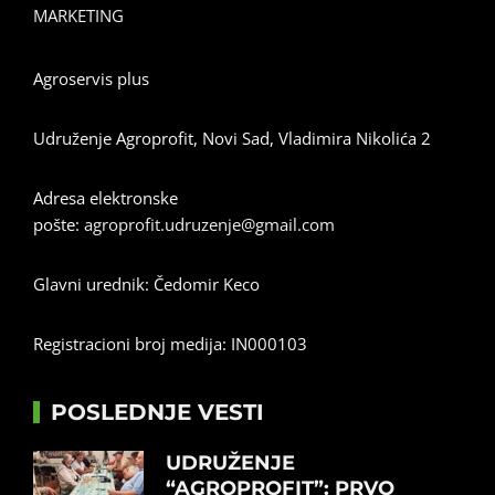
MARKETING
Agroservis plus
Udruženje Agroprofit, Novi Sad, Vladimira Nikolića 2
Adresa elektronske
pošte:
agroprofit.udruzenje@gmail.com
Glavni urednik: Čedomir Keco
Registracioni broj medija: IN000103
POSLEDNJE VESTI
UDRUŽENJE
“AGROPROFIT”: PRVO