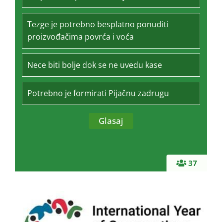
Tezge je potrebno besplatno ponuditi
proizvođačima povrća i voća
Nece biti bolje dok se ne uvedu kase
Potrebno je formirati Pijačnu zadrugu
37