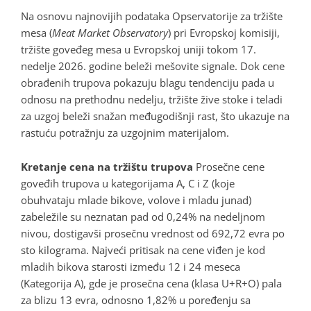
Na osnovu najnovijih podataka Opservatorije za tržište
mesa (
Meat Market Observatory
) pri Evropskoj komisiji,
tržište goveđeg mesa u Evropskoj uniji tokom 17.
nedelje 2026. godine beleži mešovite signale. Dok cene
obrađenih trupova pokazuju blagu tendenciju pada u
odnosu na prethodnu nedelju, tržište žive stoke i teladi
za uzgoj beleži snažan međugodišnji rast, što ukazuje na
rastuću potražnju za uzgojnim materijalom.
Kretanje cena na tržištu trupova
Prosečne cene
goveđih trupova u kategorijama A, C i Z (koje
obuhvataju mlade bikove, volove i mladu junad)
zabeležile su neznatan pad od 0,24% na nedeljnom
nivou, dostigavši prosečnu vrednost od 692,72 evra po
sto kilograma. Najveći pritisak na cene viđen je kod
mladih bikova starosti između 12 i 24 meseca
(Kategorija A), gde je prosečna cena (klasa U+R+O) pala
za blizu 13 evra, odnosno 1,82% u poređenju sa