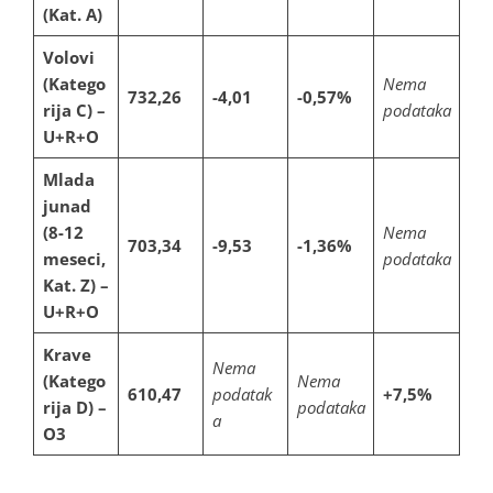
(Kat. A)
Volovi
(Katego
Nema
732,26
-4,01
-0,57%
rija C) –
podataka
U+R+O
Mlada
junad
(8-12
Nema
703,34
-9,53
-1,36%
meseci,
podataka
Kat. Z) –
U+R+O
Krave
Nema
(Katego
Nema
610,47
podatak
+7,5%
rija D) –
podataka
a
O3