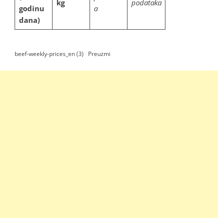
kg
podataka
godinu
a
dana)
beef-weekly-prices_en (3)
Preuzmi