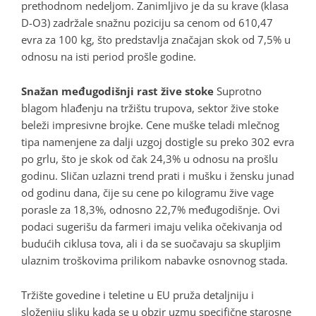
prethodnom nedeljom. Zanimljivo je da su krave (klasa
D-O3) zadržale snažnu poziciju sa cenom od 610,47
evra za 100 kg, što predstavlja značajan skok od 7,5% u
odnosu na isti period prošle godine.
Snažan međugodišnji rast žive stoke
Suprotno
blagom hlađenju na tržištu trupova, sektor žive stoke
beleži impresivne brojke. Cene muške teladi mlečnog
tipa namenjene za dalji uzgoj dostigle su preko 302 evra
po grlu, što je skok od čak 24,3% u odnosu na prošlu
godinu. Sličan uzlazni trend prati i mušku i žensku junad
od godinu dana, čije su cene po kilogramu žive vage
porasle za 18,3%, odnosno 22,7% međugodišnje. Ovi
podaci sugerišu da farmeri imaju velika očekivanja od
budućih ciklusa tova, ali i da se suočavaju sa skupljim
ulaznim troškovima prilikom nabavke osnovnog stada.
Tržište govedine i teletine u EU pruža detaljniju i
složeniju sliku kada se u obzir uzmu specifične starosne