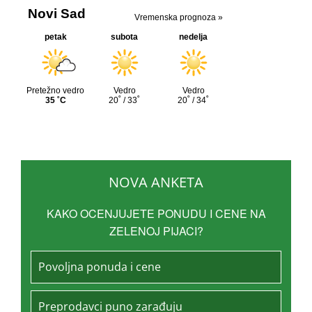
NOVA ANKETA
KAKO OCENJUJETE PONUDU I CENE NA
ZELENOJ PIJACI?
Povoljna ponuda i cene
Preprodavci puno zarađuju