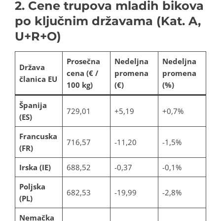
2. Cene trupova mladih bikova
po ključnim državama (Kat. A,
U+R+O)
Prosečna
Nedeljna
Nedeljna
Država
cena (€ /
promena
promena
članica EU
100 kg)
(€)
(%)
Španija
729,01
+5,19
+0,7%
(ES)
Francuska
716,57
-11,20
-1,5%
(FR)
Irska (IE)
688,52
-0,37
-0,1%
Poljska
682,53
-19,99
-2,8%
(PL)
Nemačka