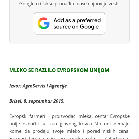
Google-u i lakše pronađite naše najnovije vesti.
MLEKO SE RAZLILO EVROPSKOM UNIJOM
Izvor: AgroServis i Agencije
Brisel, 8. septembar 2015.
Evropski farmeri – proizvođači mleka, centar Evropske
unije označili su kao glavnog krivca što oni nemaju
kome da prodaju svoje mleko i pored niskih cena.
Farmeri tvrde da je cena mleka pala za četvrtinu u