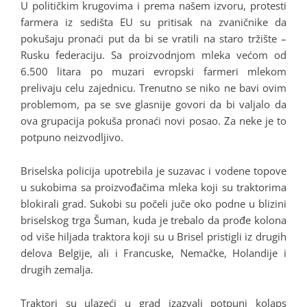
U političkim krugovima i prema našem izvoru, protesti
farmera iz sedišta EU su pritisak na zvaničnike da
pokušaju pronaći put da bi se vratili na staro tržište –
Rusku federaciju. Sa proizvodnjom mleka većom od
6.500 litara po muzari evropski farmeri mlekom
prelivaju celu zajednicu. Trenutno se niko ne bavi ovim
problemom, pa se sve glasnije govori da bi valjalo da
ova grupacija pokuša pronaći novi posao. Za neke je to
potpuno neizvodljivo.
Briselska policija upotrebila je suzavac i vodene topove
u sukobima sa proizvođačima mleka koji su traktorima
blokirali grad. Sukobi su počeli juče oko podne u blizini
briselskog trga Šuman, kuda je trebalo da prođe kolona
od više hiljada traktora koji su u Brisel pristigli iz drugih
delova Belgije, ali i Francuske, Nemačke, Holandije i
drugih zemalja.
Traktori su ulazeći u grad izazvali potpuni kolaps