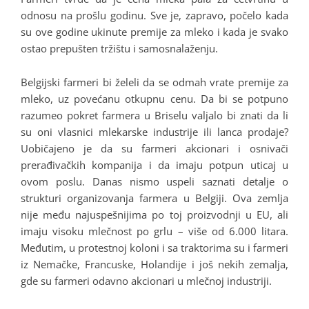
odnosu na prošlu godinu. Sve je, zapravo, počelo kada
su ove godine ukinute premije za mleko i kada je svako
ostao prepušten tržištu i samosnalaženju.
Belgijski farmeri bi želeli da se odmah vrate premije za
mleko, uz povećanu otkupnu cenu. Da bi se potpuno
razumeo pokret farmera u Briselu valjalo bi znati da li
su oni vlasnici mlekarske industrije ili lanca prodaje?
Uobičajeno je da su farmeri akcionari i osnivači
prerađivačkih kompanija i da imaju potpun uticaj u
ovom poslu. Danas nismo uspeli saznati detalje o
strukturi organizovanja farmera u Belgiji. Ova zemlja
nije među najuspešnijima po toj proizvodnji u EU, ali
imaju visoku mlečnost po grlu – više od 6.000 litara.
Međutim, u protestnoj koloni i sa traktorima su i farmeri
iz Nemačke, Francuske, Holandije i još nekih zemalja,
gde su farmeri odavno akcionari u mlečnoj industriji.