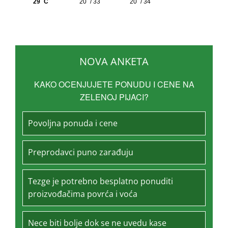
NOVA ANKETA
KAKO OCENJUJETE PONUDU I CENE NA
ZELENOJ PIJACI?
Povoljna ponuda i cene
Preprodavci puno zarađuju
Tezge je potrebno besplatno ponuditi
proizvođačima povrća i voća
Nece biti bolje dok se ne uvedu kase