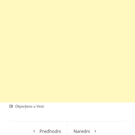
Objavljeno u
Vesti
Predhodni
Naredni