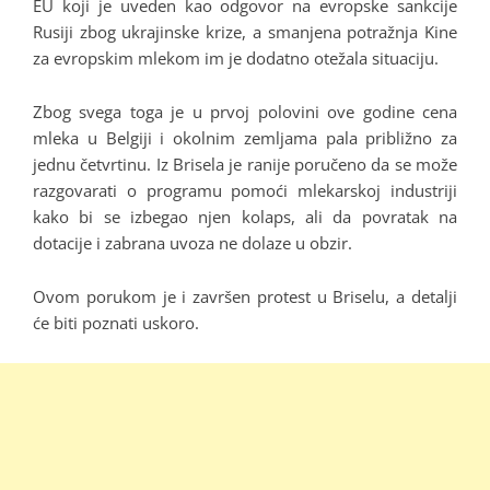
EU koji je uveden kao odgovor na evropske sankcije
Rusiji zbog ukrajinske krize, a smanjena potražnja Kine
za evropskim mlekom im je dodatno otežala situaciju.
Zbog svega toga je u prvoj polovini ove godine cena
mleka u Belgiji i okolnim zemljama pala približno za
jednu četvrtinu. Iz Brisela je ranije poručeno da se može
razgovarati o programu pomoći mlekarskoj industriji
kako bi se izbegao njen kolaps, ali da povratak na
dotacije i zabrana uvoza ne dolaze u obzir.
Ovom porukom je i završen protest u Briselu, a detalji
će biti poznati uskoro.