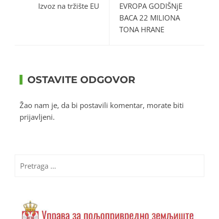
Izvoz na tržište EU
EVROPA GODIŠNjE
BACA 22 MILIONA
TONA HRANE
OSTAVITE ODGOVOR
Žao nam je, da bi postavili komentar, morate
biti
prijavljeni
.
Pretraga
za: