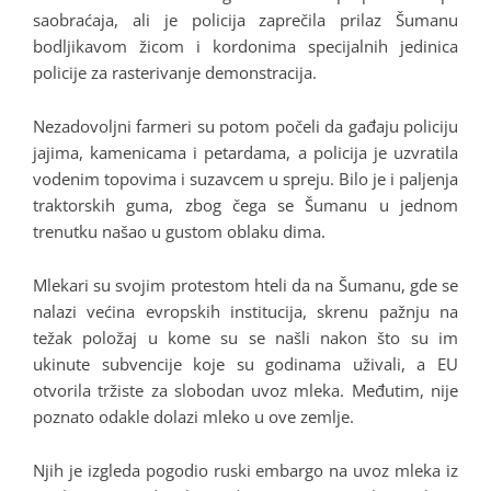
saobraćaja, ali je policija zaprečila prilaz Šumanu
bodljikavom žicom i kordonima specijalnih jedinica
policije za rasterivanje demonstracija.
Nezadovoljni farmeri su potom počeli da gađaju policiju
jajima, kamenicama i petardama, a policija je uzvratila
vodenim topovima i suzavcem u spreju. Bilo je i paljenja
traktorskih guma, zbog čega se Šumanu u jednom
trenutku našao u gustom oblaku dima.
Mlekari su svojim protestom hteli da na Šumanu, gde se
nalazi većina evropskih institucija, skrenu pažnju na
težak položaj u kome su se našli nakon što su im
ukinute subvencije koje su godinama uživali, a EU
otvorila tržiste za slobodan uvoz mleka. Međutim, nije
poznato odakle dolazi mleko u ove zemlje.
Njih je izgleda pogodio ruski embargo na uvoz mleka iz