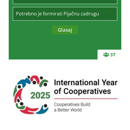
Potrebno je formirati Pijačnu zadrugu
37